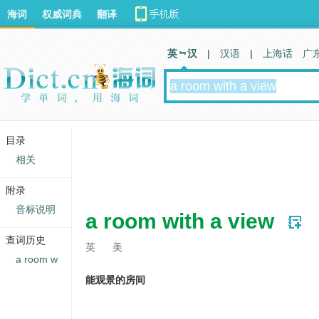
海词
权威词典
翻译
英 汉
|
汉语
|
上海话
广
目录
相关
附录
音标说明
a room with a view
查词历史
英
美
a room w
能观景的房间