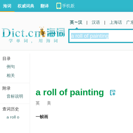
海词
权威词典
翻译
英 汉
|
汉语
|
上海话
广
目录
例句
相关
附录
a roll of painting
音标说明
英
美
查词历史
一帧画
a roll o