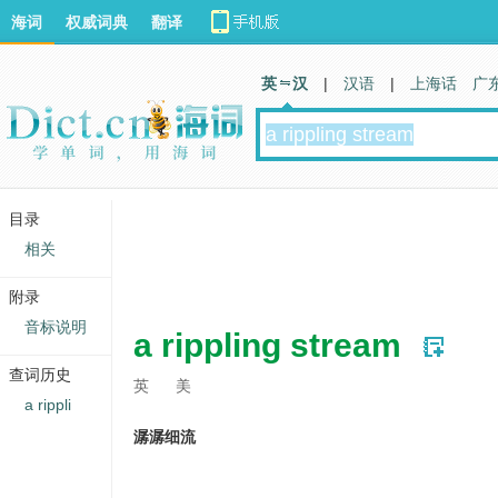
海词
权威词典
翻译
英 汉
|
汉语
|
上海话
广
目录
相关
附录
音标说明
a rippling stream
查词历史
英
美
a rippli
潺潺细流