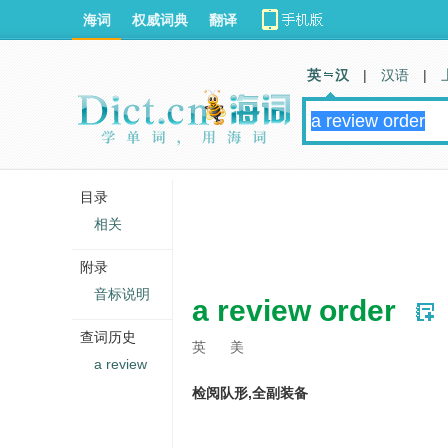
海词
权威词典
翻译
英 汉
|
汉语
|
目录
相关
附录
音标说明
a review order
查词历史
英
美
a review
检阅队形,全副装备