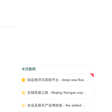
今日热词
深远海浮式风电平台 - deep-sea floating wind power platform
京雄高速公路 - Beijing-Xiongan expressway
农业及相关产业增加值 - the added value of agriculture and related industries