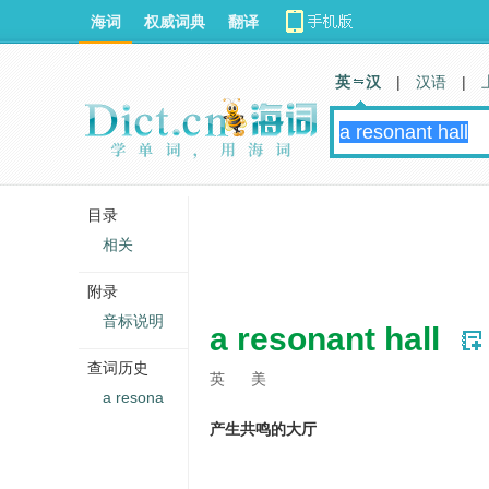
海词
权威词典
翻译
英 汉
|
汉语
|
目录
相关
附录
音标说明
a resonant hall
查词历史
英
美
a resona
产生共鸣的大厅