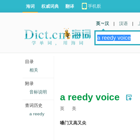
海词
权威词典
翻译
英 汉
|
汉语
|
目录
相关
附录
音标说明
a reedy voice
查词历史
英
美
a reedy
嗓门又高又尖