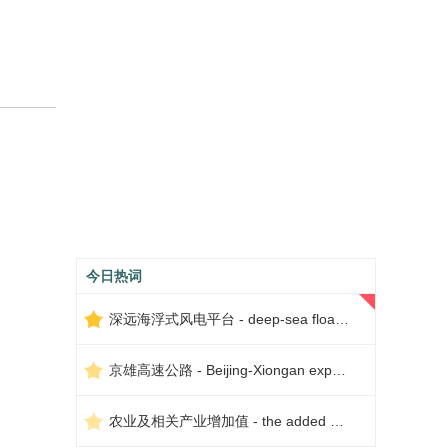
今日热词
深远海浮式风电平台 - deep-sea floating wind power platform
京雄高速公路 - Beijing-Xiongan expressway
农业及相关产业增加值 - the added value of agriculture and related industries