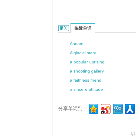
a rapt look的相关资料：
临近单词
Aouam
A glacial stare.
a popular uprising
a shooting gallery
a faithless friend
a sincere attitude
分享单词到：
以