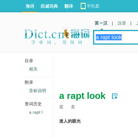
海词
权威词典
翻译
英 汉
|
汉语
|
目录
相关
附录
音标说明
a rapt look
查词历史
英
美
a rapt l
迷人的眼光