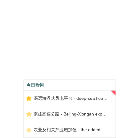
今日热词
深远海浮式风电平台 - deep-sea floating wind power platform
京雄高速公路 - Beijing-Xiongan expressway
农业及相关产业增加值 - the added value of agriculture and related industries