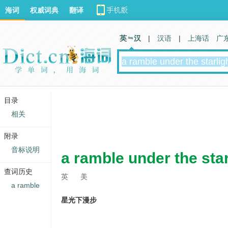
海词
权威词典
翻译
英 汉
|
汉语
|
上海话
广
目录
相关
附录
音标说明
a ramble under the star
查词历史
英
美
a ramble
星光下漫步