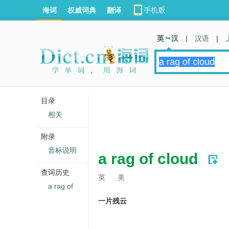
海词
权威词典
翻译
英 汉
|
汉语
|
目录
相关
附录
音标说明
a rag of cloud
查词历史
英
美
a rag of
一片残云