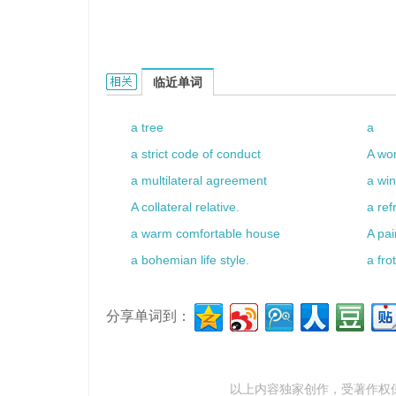
a puny child的相关资料：
临近单词
a tree
a
a strict code of conduct
A wor
a multilateral agreement
a win
A collateral relative.
a re
a warm comfortable house
A pai
a bohemian life style.
a fro
分享单词到：
以上内容独家创作，受
著作权