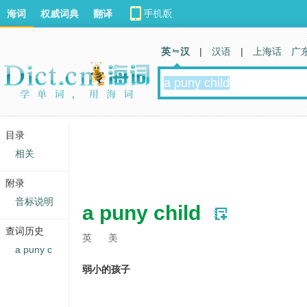
海词
权威词典
翻译
英 汉
|
汉语
|
上海话
广
目录
相关
附录
音标说明
a puny child
查词历史
英
美
a puny c
弱小的孩子