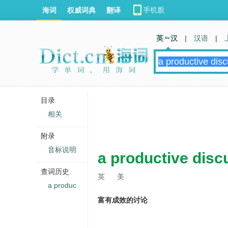
海词
权威词典
翻译
英 汉
|
汉语
|
目录
相关
附录
音标说明
a productive disc
查词历史
英
美
a produc
富有成效的讨论