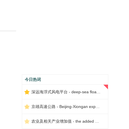
今日热词
深远海浮式风电平台 - deep-sea floating wind power platform
京雄高速公路 - Beijing-Xiongan expressway
农业及相关产业增加值 - the added value of agriculture and related industries