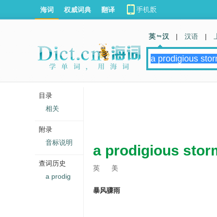
海词
权威词典
翻译
英 汉
|
汉语
|
目录
相关
附录
音标说明
a prodigious stor
查词历史
英
美
a prodig
暴风骤雨