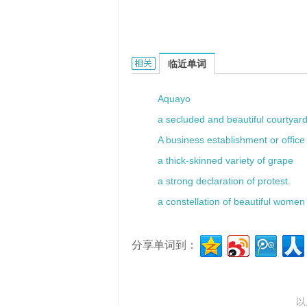
A Pot of Gold的相关资料：
临近单词
Aquayo
a secluded and beautiful courtyar
A business establishment or office
a thick-skinned variety of grape
a strong declaration of protest.
a constellation of beautiful women
分享单词到：
以