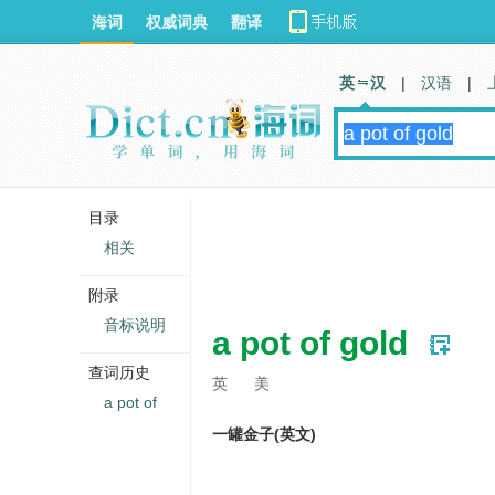
海词
权威词典
翻译
英 汉
|
汉语
|
目录
相关
附录
音标说明
a pot of gold
查词历史
英
美
a pot of
一罐金子(英文)