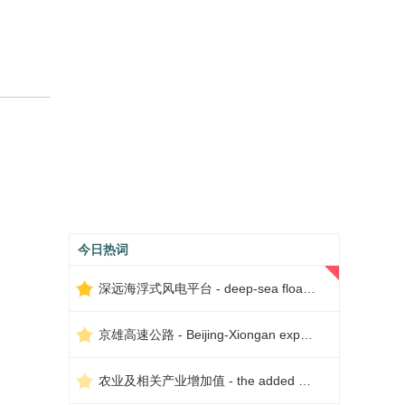
今日热词
深远海浮式风电平台 - deep-sea floating wind power platform
京雄高速公路 - Beijing-Xiongan expressway
农业及相关产业增加值 - the added value of agriculture and related industries