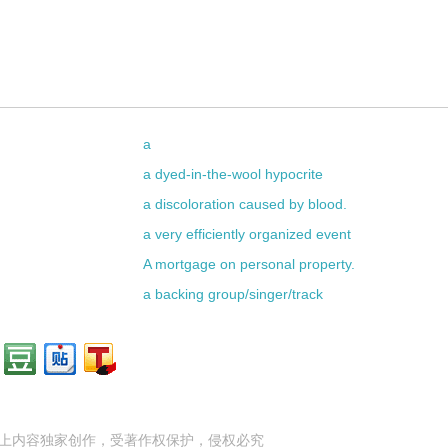
a
d
a dyed-in-the-wool hypocrite
a discoloration caused by blood.
a very efficiently organized event
A mortgage on personal property.
a backing group/singer/track
上内容独家创作，受
著作权
保护，侵权必究