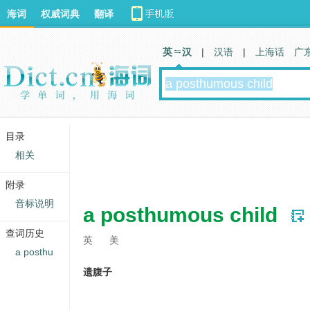
海词
权威词典
翻译
英 汉
|
汉语
|
上海话
广
目录
相关
附录
音标说明
a posthumous child
查词历史
英
美
a posthu
遗腹子