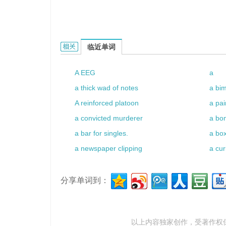
a poky room的相关资料：
临近单词
A EEG
a
a thick wad of notes
a bi
A reinforced platoon
a pai
a convicted murderer
a bom
a bar for singles.
a box
a newspaper clipping
a cu
分享单词到：
以上内容独家创作，受
著作权