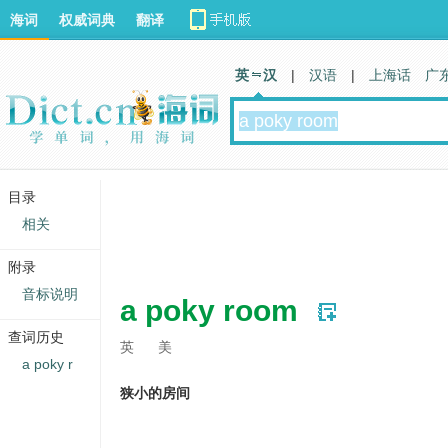
海词
权威词典
翻译
英 汉
|
汉语
|
上海话
广
目录
相关
附录
音标说明
a poky room
查词历史
英
美
a poky r
狭小的房间