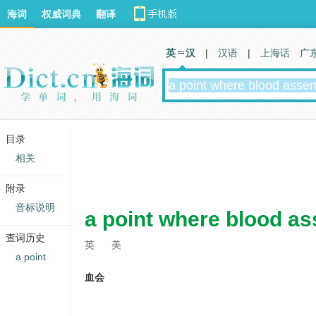
海词
权威词典
翻译
英 汉
|
汉语
|
上海话
广
目录
相关
附录
音标说明
a point where blood a
查词历史
英
美
a point
血会