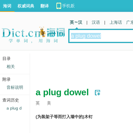
海词
权威词典
翻译
英 汉
|
汉语
|
上海话
广
目录
相关
附录
音标说明
a plug dowel
查词历史
英
美
a plug d
(为装架子等而打入墙中的)木钉