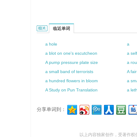
a plug dowel的相关资料：
临近单词
a hole
a
a blot on one's escutcheon
a sel
A pump pressure plate size
a rou
a small band of terrorists
A fai
a hundred flowers in bloom
a sm
A Study on Pun Translation
a let
分享单词到：
以上内容独家创作，受
著作权