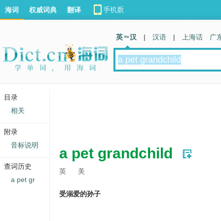
海词
权威词典
翻译
英 汉
|
汉语
|
上海话
广
目录
相关
附录
音标说明
a pet grandchild
查词历史
英
美
a pet gr
受溺爱的孙子