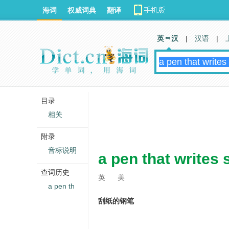
海词
权威词典
翻译
英 汉
|
汉语
|
目录
相关
附录
音标说明
a pen that writes 
查词历史
英
美
a pen th
刮纸的钢笔