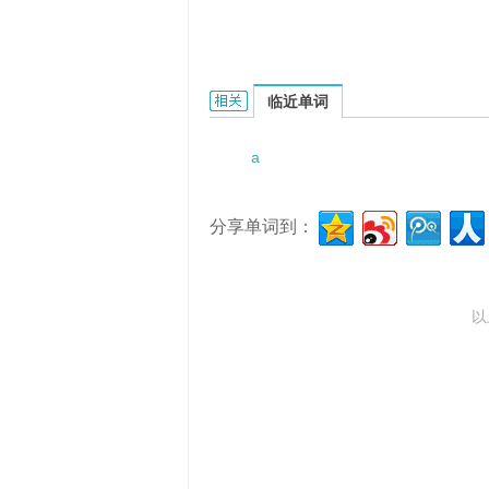
a pen that writes scratchily的相关资
临近单词
a
分享单词到：
以