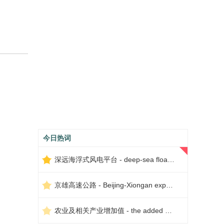
今日热词
深远海浮式风电平台 - deep-sea floating wind power platform
京雄高速公路 - Beijing-Xiongan expressway
农业及相关产业增加值 - the added value of agriculture and related industries