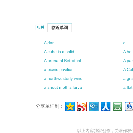
a pale face的相关资料：
临近单词
Ajdan
a
A cube is a solid.
A hel
A prenatal Betrothal
A par
a picnic pavilion.
A Col
a northwesterly wind
a gri
a snout moth's larva
a fla
分享单词到：
以上内容独家创作，受
著作权