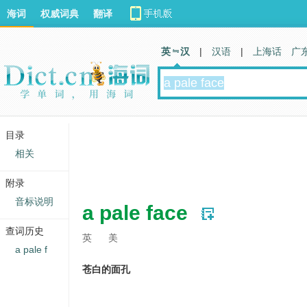
海词
权威词典
翻译
英 汉
|
汉语
|
上海话
广
目录
相关
附录
音标说明
a pale face
查词历史
英
美
a pale f
苍白的面孔