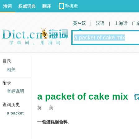
海词
权威词典
翻译
英 汉
|
汉语
|
上海话
广
目录
相关
附录
音标说明
a packet of cake mix
查词历史
英
美
a packet
一包蛋糕混合料.