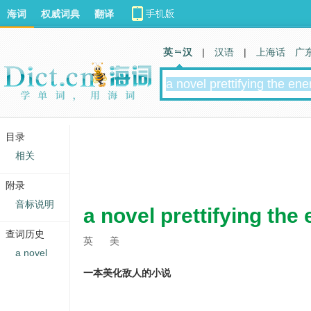
海词
权威词典
翻译
英 汉
|
汉语
|
上海话
广
目录
相关
附录
音标说明
a novel prettifying th
查词历史
英
美
a novel
一本美化敌人的小说