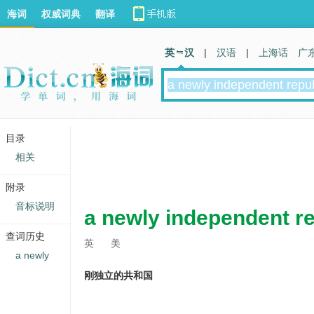
海词
权威词典
翻译
英 汉
|
汉语
|
上海话
广
目录
相关
附录
音标说明
a newly independent re
查词历史
英
美
a newly
刚独立的共和国