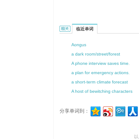
a new pattern的相关资料：
临近单词
Aongus
a dark room/street/forest
A phone interview saves time.
a plan for emergency actions.
a short-term climate forecast
A host of bewitching characters
分享单词到：
以