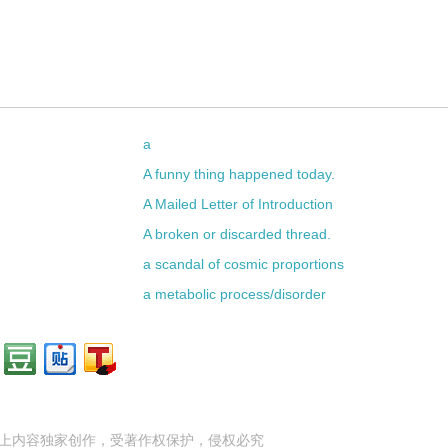
a
A funny thing happened today.
A Mailed Letter of Introduction
A broken or discarded thread.
a scandal of cosmic proportions
a metabolic process/disorder
上内容独家创作，受
著作权
保护，侵权必究