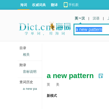
海词
权威词典
翻译
英 汉
|
汉语
|
目录
相关
附录
音标说明
a new pattern
查词历史
英
美
a new pa
新模式