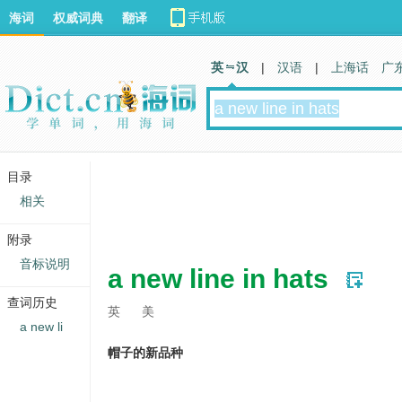
海词
权威词典
翻译
英 汉
|
汉语
|
上海话
广
目录
相关
附录
音标说明
a new line in hats
查词历史
英
美
a new li
帽子的新品种