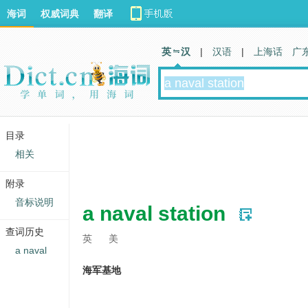
海词
权威词典
翻译
英 汉
|
汉语
|
上海话
广
目录
相关
附录
音标说明
a naval station
查词历史
英
美
a naval
海军基地