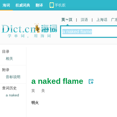
海词
权威词典
翻译
英 汉
|
汉语
|
上海话
广
目录
相关
附录
音标说明
a naked flame
查词历史
英
美
a naked
明火