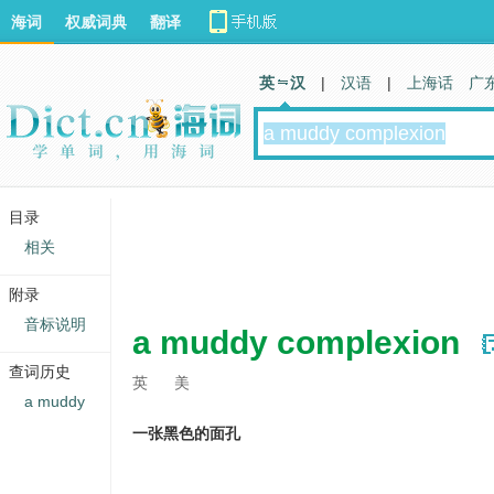
海词
权威词典
翻译
英 汉
|
汉语
|
上海话
广
目录
相关
附录
音标说明
a muddy complexion
查词历史
英
美
a muddy
一张黑色的面孔