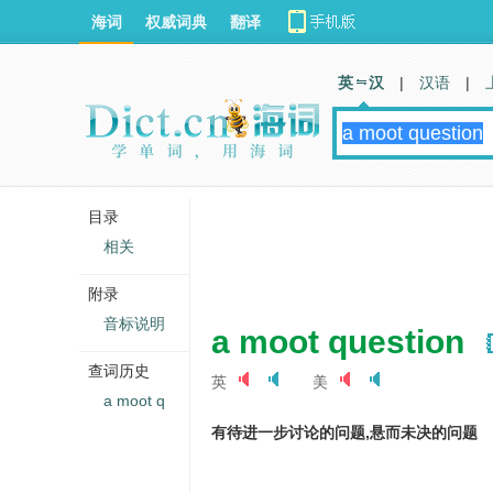
海词
权威词典
翻译
英 汉
|
汉语
|
目录
相关
附录
音标说明
a moot question
查词历史
英
美
a moot q
有待进一步讨论的问题,悬而未决的问题