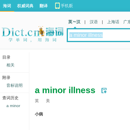
海词
权威词典
翻译
英 汉
|
汉语
|
上海话
广
目录
相关
附录
音标说明
a minor illness
查词历史
英
美
a minor
小病