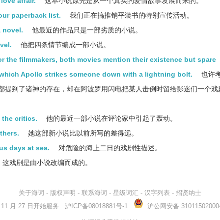
love affair.
这本小说原先是从一个真实的爱情故事发展而来的。
ur paperback list.
我们正在搞推销平装书的特别宣传活动。
a novel.
他最近的作品只是一部劣质的小说。
vel.
他把四条情节编成一部小说。
r the filmmakers, both movies mention their existence but spare
which Apollo strikes someone down with a lightning bolt.
也许
都提到了诸神的存在，却在阿波罗用闪电把某人击倒时留给影迷们一个戏
the critics.
他的最近一部小说在评论家中引起了轰动。
thers.
她这部新小说比以前所写的差得远。
us days at sea.
对危险的海上二日的戏剧性描述。
这戏剧是由小说改编而成的。
关于海词
-
版权声明
-
联系海词
-
星级词汇
-
汉字列表
-
招贤纳士
03 年 11 月 27 日开始服务
沪ICP备08018881号-1
沪公网安备 31011502000