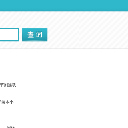
节剧连载
平装本小
.
同样