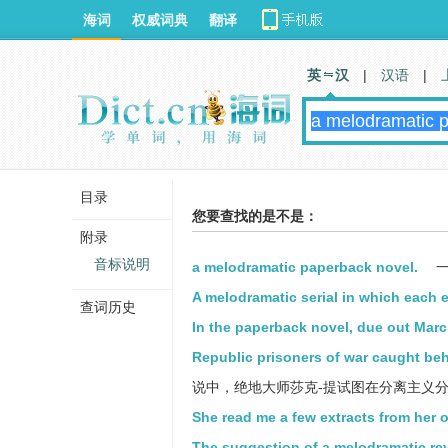
海词
权威词典
翻译
英 汉
|
汉语
|
目录
您要查找的是不是：
附录
音标说明
a melodramatic paperback novel.
一
A melodramatic serial in which each
查词历史
In the paperback novel, due out Marc
Republic prisoners of war caught behi
说中，绝地大师莎克-提试图在分离主义
She read me a few extracts from her 
The suggestion of a melodramatic reve