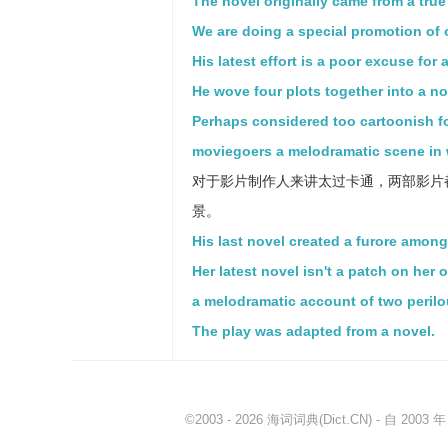
The novel originally came from a true 
We are doing a special promotion of o
His latest effort is a poor excuse for 
He wove four plots together into a no
Perhaps considered too cartoonish fo
moviegoers a melodramatic scene in 
对于影片制作人来讲太过卡通，两部影片
景。
His last novel created a furore among 
Her latest novel isn't a patch on her o
a melodramatic account of two perilo
The play was adapted from a novel.
©2003 - 2026
海词词典
(Dict.CN) - 自 20