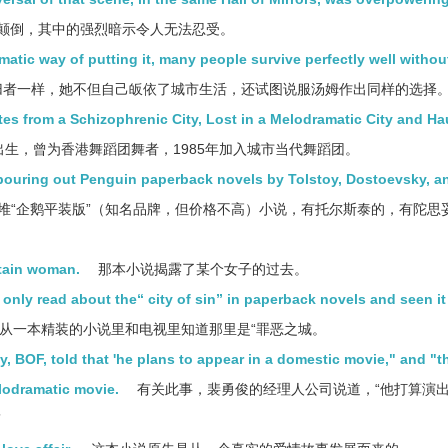
颠倒，其中的强烈暗示令人无法忍受。
matic way of putting it, many people survive perfectly well withou
者一样，她不但自己皈依了城市生活，还试图说服汤姆作出同样的选择
es from a Schizophrenic City, Lost in a Melodramatic City and H
生，曾为香港舞蹈团舞者，1985年加入城市当代舞蹈团。
ouring out Penguin paperback novels by Tolstoy, Dostoevsky, a
堆“企鹅平装版”（知名品牌，但价格不高）小说，有托尔斯泰的，有陀思
rtain woman.
那本小说揭露了某个女子的过去。
only read about the“ city of sin” in paperback novels and seen it
从一本精装的小说里和电视里知道那里是“罪恶之城。
y, BOF, told that 'he plans to appear in a domestic movie," and "th
elodramatic movie.
有关此事，裴勇俊的经理人公司说道，“他打算演
”