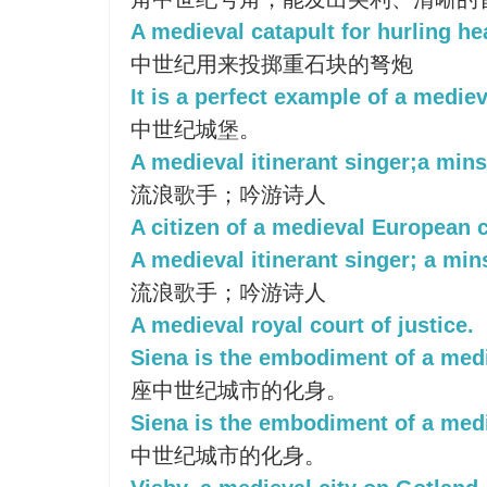
A medieval catapult for hurling he
中世纪用来投掷重石块的弩炮
It is a perfect example of a mediev
中世纪城堡。
A medieval itinerant singer;a mins
流浪歌手；吟游诗人
A citizen of a medieval European c
A medieval itinerant singer; a mins
流浪歌手；吟游诗人
A medieval royal court of justice.
Siena is the embodiment of a medie
座中世纪城市的化身。
Siena is the embodiment of a medi
中世纪城市的化身。