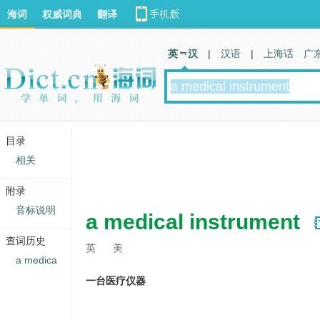
海词
权威词典
翻译
英 汉
|
汉语
|
上海话
广
目录
相关
附录
音标说明
a medical instrument
查词历史
英
美
a medica
一台医疗仪器