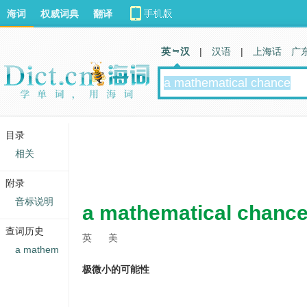
海词
权威词典
翻译
英 汉
|
汉语
|
上海话
广
目录
相关
附录
音标说明
a mathematical chanc
查词历史
英
美
a mathem
极微小的可能性