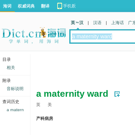
海词
权威词典
翻译
英 汉
|
汉语
|
上海话
广
目录
相关
附录
音标说明
a maternity ward
查词历史
英
美
a matern
产科病房