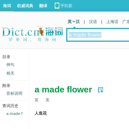
海词
权威词典
翻译
英 汉
|
汉语
|
上海话
广
目录
例句
相关
附录
a made flower
音标说明
英
美
查词历史
人造花
a made f