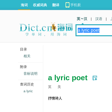
海词
权威词典
翻译
英 汉
|
汉语
|
目录
相关
附录
音标说明
a lyric poet
查词历史
英
美
a lyric
抒情诗人