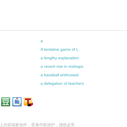
a
A tentative game of L.
a lengthy explanation.
a recent rise in mishaps
a baseball enthusiast.
a delegation of teachers
上内容独家创作，受
著作权
保护，侵权必究