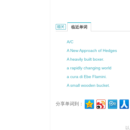
A lyric poet的相关资料：
临近单词
A/C
A New Approach of Hedges
A heavily built boxer.
a rapidly changing world
a cura di Ebe Flamini.
A small wooden bucket.
分享单词到：
以