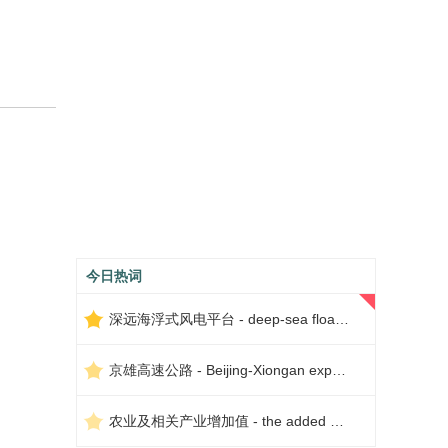
今日热词
深远海浮式风电平台 - deep-sea floating wind power platform
京雄高速公路 - Beijing-Xiongan expressway
农业及相关产业增加值 - the added value of agriculture and related industries