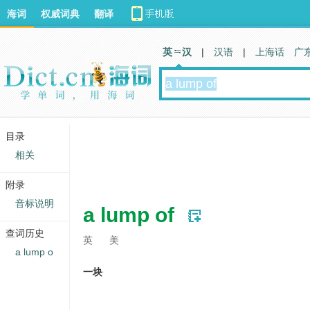
海词
权威词典
翻译
英 汉
|
汉语
|
上海话
广
目录
相关
附录
音标说明
a lump of
查词历史
英
美
a lump o
一块