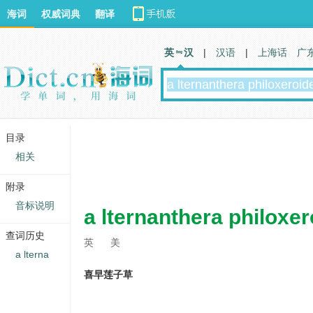
海词
权威词典
翻译
英 汉
|
汉语
|
上海话
广
目录
相关
附录
音标说明
a lternanthera philoxe
查词历史
英
美
a lterna
喜早莲子草