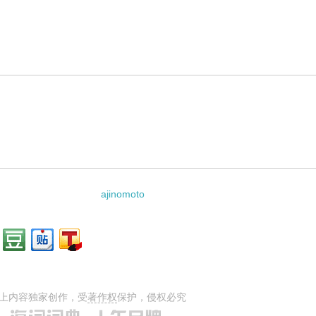
意思，词典释义与在线翻译：
ajinomoto
上内容独家创作，受
著作权
保护，侵权必究