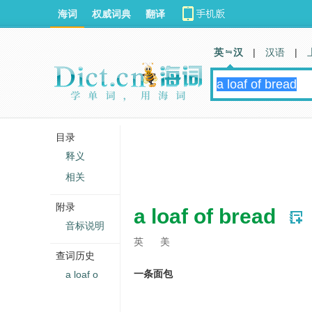
海词
权威词典
翻译
英 汉
|
汉语
|
目录
释义
相关
附录
a loaf of bread
音标说明
英
美
查词历史
一条面包
a loaf o