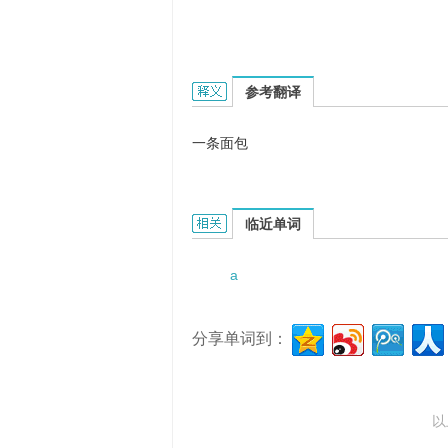
a loaf of bread的英文翻译是什么
参考翻译
一条面包
a loaf of bread的相关资料：
临近单词
a
分享单词到：
以