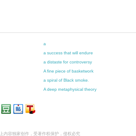
a
a success that will endure
a distaste for controversy
A fine piece of basketwork
a spiral of Black smoke.
A deep metaphysical theory
上内容独家创作，受
著作权
保护，侵权必究