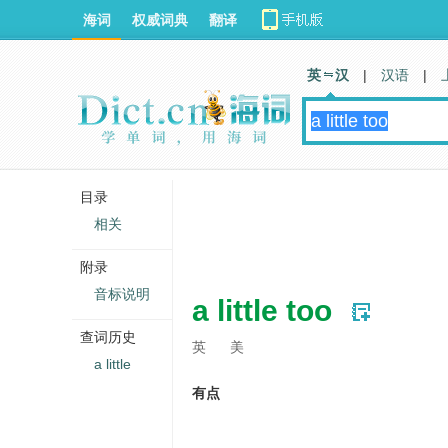
海词
权威词典
翻译
英 汉
|
汉语
|
目录
相关
附录
音标说明
a little too
查词历史
英
美
a little
有点