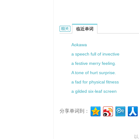
a little too的相关资料：
临近单词
Aokawa
a speech full of invective
a festive merry feeling.
A tone of hurt surprise.
a fad for physical fitness
a gilded six-leaf screen
分享单词到：
以