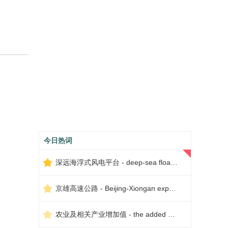
今日热词
深远海浮式风电平台 - deep-sea floating wind power platform
京雄高速公路 - Beijing-Xiongan expressway
农业及相关产业增加值 - the added value of agriculture and related industries