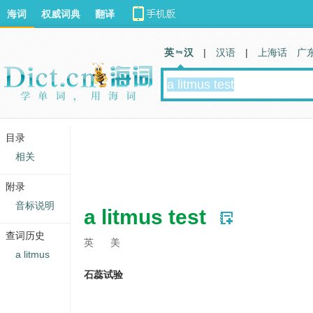
海词
权威词典
翻译
英 汉
|
汉语
|
上海话
广
目录
相关
附录
音标说明
a litmus test
查词历史
英
美
a litmus
石蕊试验