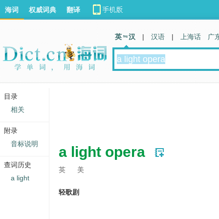
海词
权威词典
翻译
英 汉
|
汉语
|
上海话
广
目录
相关
附录
音标说明
a light opera
查词历史
英
美
a light
轻歌剧