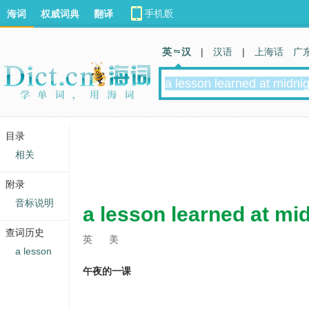
海词
权威词典
翻译
英 汉
|
汉语
|
上海话
广
目录
相关
附录
音标说明
a lesson learned at mi
查词历史
英
美
a lesson
午夜的一课