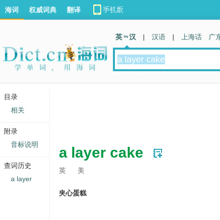
海词
权威词典
翻译
英 汉
|
汉语
|
上海话
广
目录
相关
附录
音标说明
a layer cake
查词历史
英
美
a layer
夹心蛋糕