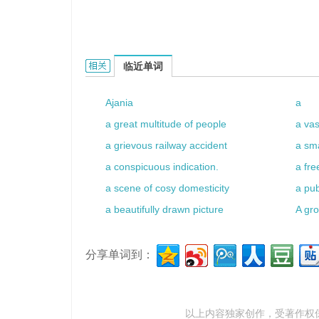
a layer cake的相关资料：
临近单词
Ajania
a
a great multitude of people
a va
a grievous railway accident
a sma
a conspicuous indication.
a fr
a scene of cosy domesticity
a pub
a beautifully drawn picture
A gro
分享单词到：
以上内容独家创作，受
著作权