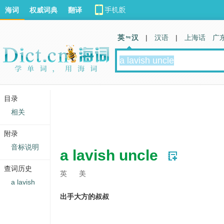
海词
权威词典
翻译
英 汉
|
汉语
|
上海话
广
目录
相关
附录
音标说明
a lavish uncle
查词历史
英
美
a lavish
出手大方的叔叔