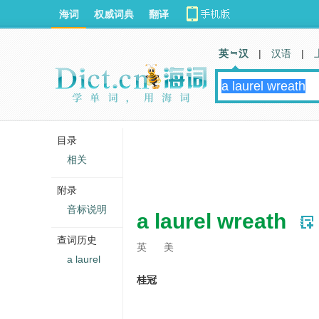
海词
权威词典
翻译
英 汉
|
汉语
|
目录
相关
附录
音标说明
a laurel wreath
查词历史
英
美
a laurel
桂冠