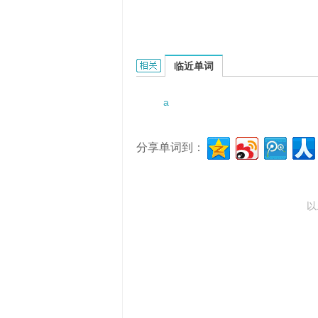
a laurel wreath的相关资料：
临近单词
a
分享单词到：
以