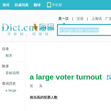
海词
权威词典
翻译
英 汉
|
汉语
|
上海话
广
目录
相关
附录
音标说明
a large voter turnout
查词历史
英
美
a large
相当高的投票人数