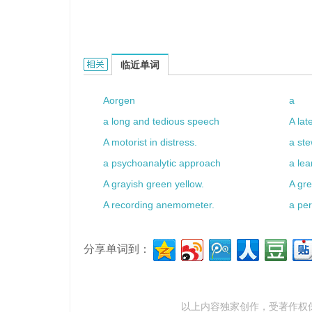
a karst cave的相关资料：
临近单词
Aorgen
a
a long and tedious speech
A lat
A motorist in distress.
a st
a psychoanalytic approach
a lea
A grayish green yellow.
A gre
A recording anemometer.
a per
分享单词到：
以上内容独家创作，受
著作权