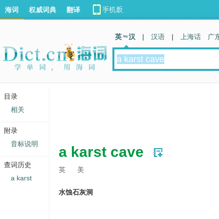
海词
权威词典
翻译
英 汉
|
汉语
|
上海话
广
目录
相关
附录
音标说明
a karst cave
查词历史
英
美
a karst
水蚀石灰洞