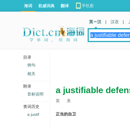
海词
权威词典
翻译
英 汉
|
汉语
|
目录
例句
相关
附录
a justifiable defe
音标说明
英
美
查词历史
正当的自卫
a justif